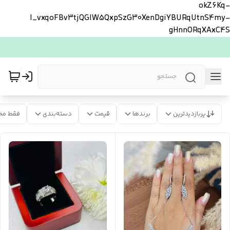
okZ6Kq-
l_vxqoFBv3tjQGlW5QxpSzG30XenDgiYBURqUtnS4my-
gHnnORqXAxC4S
پربازدیدترین
برندها
قیمت
دسته‌بندی
فقط مح