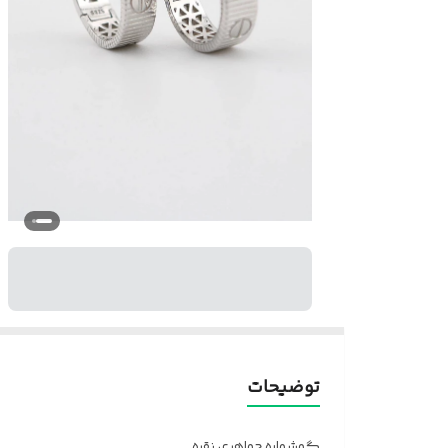
توضیحات
گوشواره جواهری نقره