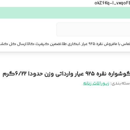
okZ6Kq-l_vxqo
ماس با ما
فروش نقره ۹۲۵ عیار .ابکاری طلا.تضمین کیفیت کالا.ارسال کل کشور. ارسال فوری تهرا.
واره نقره ۹۲۵ عیار وارداتی وزن حدودا 6/22گرم
سته‌بندی
:
زیورالات زنانه