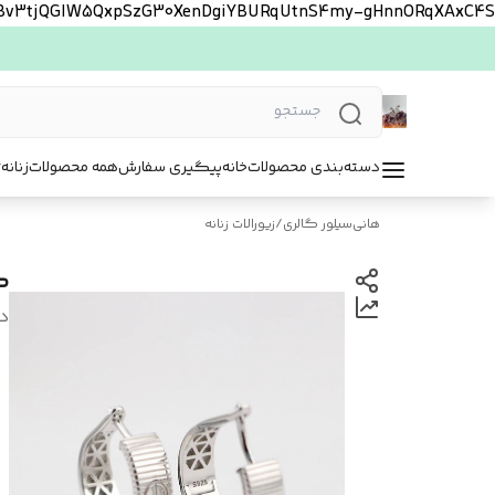
FBv3tjQGlW5QxpSzG30XenDgiYBURqUtnS4my-gHnnORqXAxC4S
دسته‌بندی محصولات
خانه
پیگیری سفارش
همه محصولات
زنانه
ت
هانی‌سیلور گالری
/
زیورالات زنانه
گوش
د