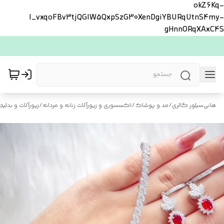
okZ6Kq-
l_vxqoFBv3tjQGlW5QxpSzG30XenDgiYBURqUtnS4my-
gHnnORqXAxC4S
هانی‌سیلور گالری
/
مد و پوشاک
/
اکسسوری و زیورآلات زنانه و مردانه
/
زیورآلات و بدلیجا