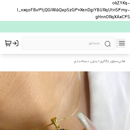
okZ6Kq-
l_vxqoFBv3tjQGlW5QxpSzG30XenDgiYBURqUtnS4my-
gHnnORqXAxC4S
هانی‌سیلور گالری
/
بدون دسته‌بندی