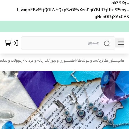
okZ6Kq-
l_vxqoFBv3tjQGlW5QxpSzG30XenDgiYBURqUtnS4my-
gHnnORqXAxC4S
هانی‌سیلور گالری
/
مد و پوشاک
/
اکسسوری و زیورآلات زنانه و مردانه
/
زیورآلات و بدلیجا